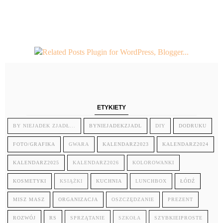
ETYKIETY
BY NIEJADEK ZJADŁ...
BYNIEJADEKZJADL
DIY
DODRUKU
FOTO/GRAFIKA
GWARA
KALENDARZ2023
KALENDARZ2024
KALENDARZ2025
KALENDARZ2026
KOLOROWANKI
KOSMETYKI
KSIĄŻKI
KUCHNIA
LUNCHBOX
ŁÓDŹ
MISZ MASZ
ORGANIZACJA
OSZCZĘDZANIE
PREZENT
ROZWÓJ
RS
SPRZĄTANIE
SZKOŁA
SZYBKIEIPROSTE