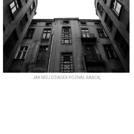
JAK MÓJ DZIADEK POZNAŁ BABCIĘ.