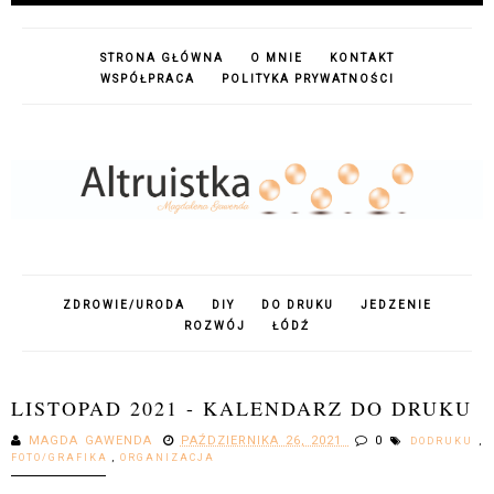
STRONA GŁÓWNA
O MNIE
KONTAKT
WSPÓŁPRACA
POLITYKA PRYWATNOŚCI
ZDROWIE/URODA
DIY
DO DRUKU
JEDZENIE
ROZWÓJ
ŁÓDŹ
LISTOPAD 2021 - KALENDARZ DO DRUKU
MAGDA GAWENDA
PAŹDZIERNIKA 26, 2021
0
DODRUKU
,
FOTO/GRAFIKA
,
ORGANIZACJA