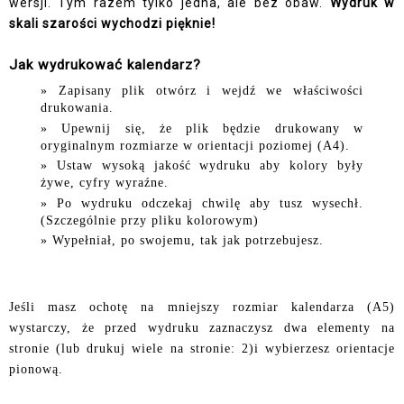
wersji. Tym razem tylko jedna, ale bez obaw.
Wydruk w
skali szarości wychodzi pięknie!
Jak wydrukować kalendarz?
Zapisany plik otwórz i wejdź we właściwości
drukowania.
Upewnij się, że plik będzie drukowany w
oryginalnym rozmiarze w orientacji poziomej (A4).
Ustaw wysoką jakość wydruku aby kolory były
żywe, cyfry wyraźne.
Po wydruku odczekaj chwilę aby tusz wysechł.
(Szczególnie przy pliku kolorowym)
Wypełniał, po swojemu, tak jak potrzebujesz.
Jeśli masz ochotę na mniejszy rozmiar kalendarza (A5)
wystarczy, że przed wydruku zaznaczysz dwa elementy na
stronie (lub drukuj wiele na stronie: 2)i wybierzesz orientacje
pionową.