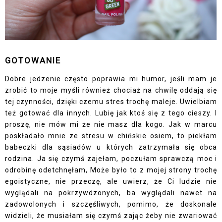
GOTOWANIE
Dobre jedzenie często poprawia mi humor, jeśli mam je
zrobić to moje myśli również chociaż na chwilę oddają się
tej czynności, dzięki czemu stres trochę maleje. Uwielbiam
też gotować dla innych. Lubię jak ktoś się z tego cieszy. I
proszę, nie mów mi że nie masz dla kogo. Jak w marcu
poskładało mnie ze stresu w chińskie osiem, to piekłam
babeczki dla sąsiadów u których zatrzymała się obca
rodzina. Ja się czymś zajełam, poczułam sprawczą moc i
odrobinę odetchnęłam, Może było to z mojej strony trochę
egoistyczne, nie przeczę, ale uwierz, że Ci ludzie nie
wyglądali na pokrzywdzonych, ba wyglądali nawet na
zadowolonych i szczęśliwych, pomimo, że doskonale
widzieli, że musiałam się czymś zając żeby nie zwariować