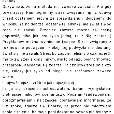
szkody.
Oczywiście, że ta metoda nie zawsze zadziała. Ale gdy
towarzyszy Nam ogromny stres związany np. z obawą
przed dostaniem jedyni ze sprawdzianu i dojdziemy do
wniosku, że no dobrze, dostanę tą jedynkę, ale świat się od
tego nie zawali. Przecież zawsze można tą ocenę
poprawić, albo jak jest tylko jedną, to z Nią zostać ;)
Przykładów można wymieniać tysiące. Stres związany z
rozmową o podwyżce -> okej, tej podwyżki nie dostanę,
świat się nie zawali. Stres, bo zapomnieliśmy o czymś, jeśli
ma to związek z kimś innym, warto od razu poinformować,
przeprosić. Każdemu się zdarza. To czy ktoś zrozumie czy
nie, zależy już tylko od niego, ale spróbować zawsze
warto.
I najważniejsze, zrób to jak najszybciej.
Ile ja się czasem nastresowałam, bałam, wymyślałam
piętnaście milionów scenariuszy. Poszłam/zadzwoniłam,
porozmawiałam i najczęściej dostawałam informacje, że
luz spoko, zdarza się. Dobrze, że przed nie mierzyłam
sobie ciśnienia, bo moja pani doktor na pewno nie byłaby z