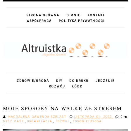
STRONA GŁÓWNA
O MNIE
KONTAKT
WSPÓŁPRACA
POLITYKA PRYWATNOŚCI
ZDROWIE/URODA
DIY
DO DRUKU
JEDZENIE
ROZWÓJ
ŁÓDŹ
MOJE SPOSOBY NA WALKĘ ZE STRESEM
MAGDALENA GAWENDA-SZELAST
LISTOPADA 01, 2022
0
MISZ MASZ
,
ORGANIZACJA
,
ROZWÓJ
,
ZDROWIE/URODA