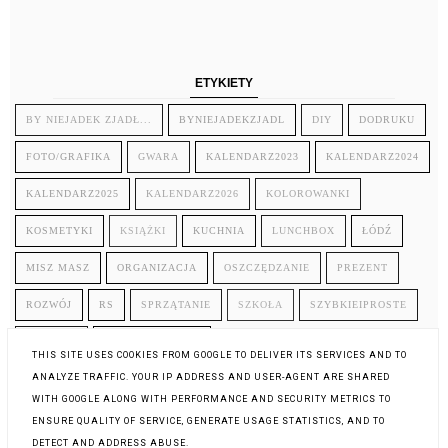
ETYKIETY
BY NIEJADEK ZJADŁ...
BYNIEJADEKZJADL
DIY
DODRUKU
FOTO/GRAFIKA
GWARA
KALENDARZ2023
KALENDARZ2024
KALENDARZ2025
KALENDARZ2026
KOLOROWANKI
KOSMETYKI
KSIĄŻKI
KUCHNIA
LUNCHBOX
ŁÓDŹ
MISZ MASZ
ORGANIZACJA
OSZCZĘDZANIE
PREZENT
ROZWÓJ
RS
SPRZĄTANIE
SZKOŁA
SZYBKIEIPROSTE
TELEFON
ZDROWIE/URODA
THIS SITE USES COOKIES FROM GOOGLE TO DELIVER ITS SERVICES AND TO
ANALYZE TRAFFIC. YOUR IP ADDRESS AND USER-AGENT ARE SHARED
WITH GOOGLE ALONG WITH PERFORMANCE AND SECURITY METRICS TO
ENSURE QUALITY OF SERVICE, GENERATE USAGE STATISTICS, AND TO
DETECT AND ADDRESS ABUSE.
COPYRIGHT ©
ALTRUISTKA
, BLOGGER