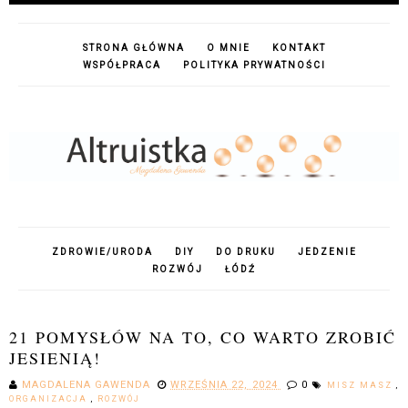
STRONA GŁÓWNA
O MNIE
KONTAKT
WSPÓŁPRACA
POLITYKA PRYWATNOŚCI
ZDROWIE/URODA
DIY
DO DRUKU
JEDZENIE
ROZWÓJ
ŁÓDŹ
21 POMYSŁÓW NA TO, CO WARTO ZROBIĆ
JESIENIĄ!
MAGDALENA GAWENDA
WRZEŚNIA 22, 2024
0
MISZ MASZ
,
ORGANIZACJA
,
ROZWÓJ