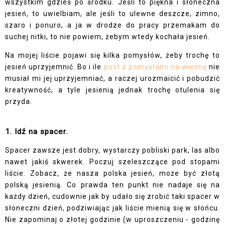
wszystkim gdzieś po środku. Jeśli to piękna i słoneczna
jesień, to uwielbiam, ale jeśli to ulewne deszcze, zimno,
szaro i ponuro, a ja w drodze do pracy przemakam do
suchej nitki, to nie powiem, żebym wtedy kochała jesień.
Na mojej liście pojawi się kilka pomysłów, żeby trochę to
jesień uprzyjemnić. Bo i ile
post z pomysłami na wiosnę
nie
musiał mi jej uprzyjemniać, a raczej urozmaicić i pobudzić
kreatywność, a tyle jesienią jednak trochę otulenia się
przyda.
1. Idź na spacer.
Spacer zawsze jest dobry, wystarczy pobliski park, las albo
nawet jakiś skwerek. Poczuj szeleszczące pod stopami
liście. Zobacz, że nasza polska jesień, może być złotą
polską jesienią. Co prawda ten punkt nie nadaje się na
każdy dzień, cudownie jak by udało się zrobić taki spacer w
słoneczni dzień, podziwiając jak liście mienią się w słońcu.
Nie zapominaj o złotej godzinie (w uproszczeniu - godzinę