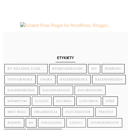
ETYKIETY
BY NIEJADEK ZJADŁ...
BYNIEJADEKZJADL
DIY
DODRUKU
FOTO/GRAFIKA
GWARA
KALENDARZ2023
KALENDARZ2024
KALENDARZ2025
KALENDARZ2026
KOLOROWANKI
KOSMETYKI
KSIĄŻKI
KUCHNIA
LUNCHBOX
ŁÓDŹ
MISZ MASZ
ORGANIZACJA
OSZCZĘDZANIE
PREZENT
ROZWÓJ
RS
SPRZĄTANIE
SZKOŁA
SZYBKIEIPROSTE