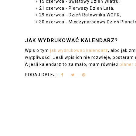
15 czerwca - Światowy Dzień Wiatru,
21 czerwca - Pierwszy Dzień Lata,
29 czerwca - Dzień Ratownika WOPR,
30 czerwca - Międzynarodowy Dzień Planeto
JAK WYDRUKOWAĆ KALENDARZ?
Wpis o tym
jak wydrukować kalendarz
, albo jak z
wątpliwości. Jeśli wpis ich nie rozwieje, postara
A jeśli kalendarz to za mało, mam również
planer 
PODAJ DALEJ: