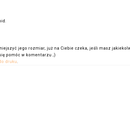
id.
mniejszyć jego rozmiar, już na Ciebie czeka, jeśli masz jakiekol
m się pomóc w komentarzu ;)
do druku
.