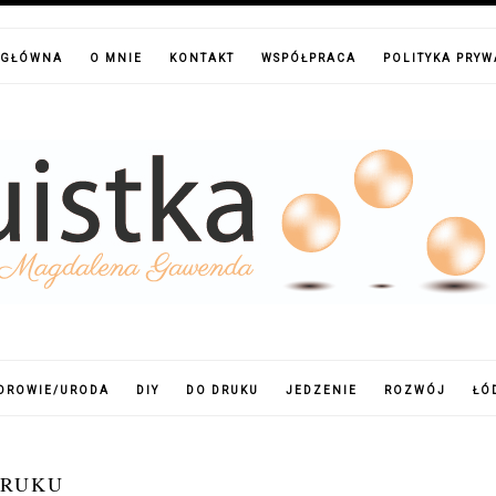
 GŁÓWNA
O MNIE
KONTAKT
WSPÓŁPRACA
POLITYKA PRY
DROWIE/URODA
DIY
DO DRUKU
JEDZENIE
ROZWÓJ
ŁÓ
DRUKU