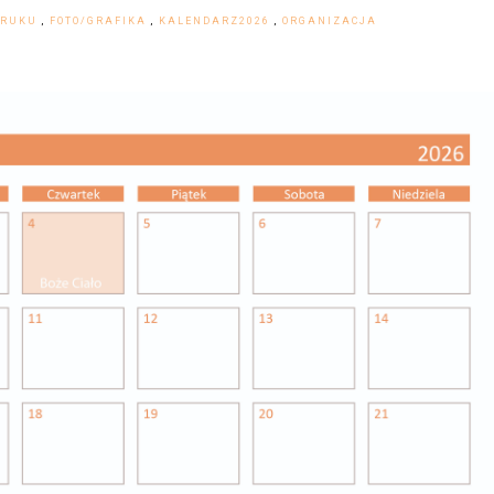
DRUKU
,
FOTO/GRAFIKA
,
KALENDARZ2026
,
ORGANIZACJA