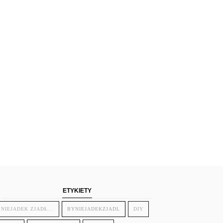
ETYKIETY
 NIEJADEK ZJADŁ...
BYNIEJADEKZJADL
DIY