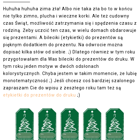
Huhuha huhuha zima zła! Albo nie taka zła bo to w końcu
nie tylko zimno, plucha i wieczne korki. Ale też cudowny
czas Świąt, możliwość zatrzymania się i spędzenia czasu z
rodziną. Żeby uczcić ten czas, w wielu domach obdarowuje
się prezentami. A bileciki (etykietki) do prezentów są
pięknym dodatkiem do prezentu. Na odwrocie można
dopisać kilka słów od siebie. ;) Dlatego również w tym roku
przygotowałam dla Was bileciki do prezentów do druku. W
tym roku jeden motyw w dwóch odsłonach
kolorystycznych. Chyba jestem w takim momencie, że lubię
monotematyczność ;) Jeśli chcesz coś bardziej szalonego
zapraszam Cie do wpisu z zeszłego roku tam też są
etykietki do prezentów do druku
;)