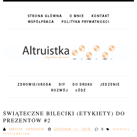
STRONA GŁÓWNA
O MNIE
KONTAKT
WSPÓŁPRACA
POLITYKA PRYWATNOŚCI
ZDROWIE/URODA
DIY
DO DRUKU
JEDZENIE
ROZWÓJ
ŁÓDŹ
ŚWIĄTECZNE BILECIKI (ETYKIETY) DO
PREZENTÓW #2
MAGDA GAWENDA
GRUDNIA 11, 2018
0
DODRUKU
,
FOTO/GRAFIKA