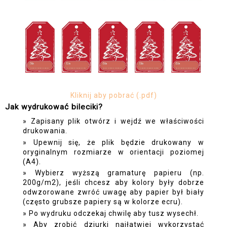
Kliknij aby pobrać (.pdf)
Jak wydrukować bileciki?
Zapisany plik otwórz i wejdź we właściwości
drukowania.
Upewnij się, że plik będzie drukowany w
oryginalnym rozmiarze w orientacji poziomej
(A4).
Wybierz wyższą gramaturę papieru (np.
200g/m2), jeśli chcesz aby kolory były dobrze
odwzorowane zwróć uwagę aby papier był biały
(często grubsze papiery są w kolorze ecru).
Po wydruku odczekaj chwilę aby tusz wysechł.
Aby zrobić dziurki najłatwiej wykorzystać