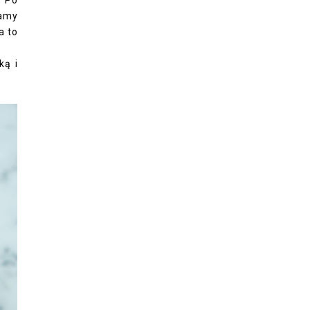
iamy
a to
ką i