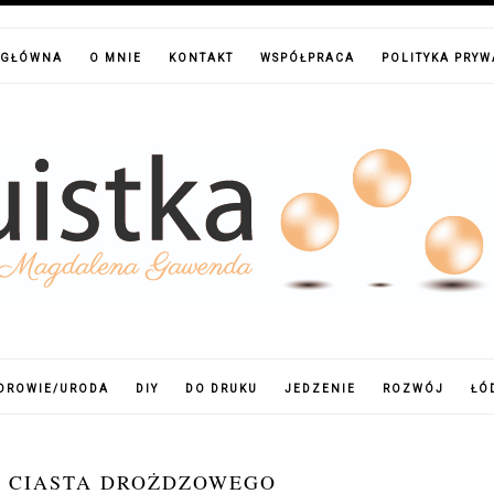
 GŁÓWNA
O MNIE
KONTAKT
WSPÓŁPRACA
POLITYKA PRY
DROWIE/URODA
DIY
DO DRUKU
JEDZENIE
ROZWÓJ
ŁÓ
Z CIASTA DROŻDZOWEGO