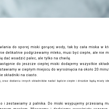
lania do sporej miski gorącej wody, tak by cała miska w kt
nie delikatnie podgrzewamy mleko, musi być ciepłe, ale nie 
 dać wsadzić palec, ale tylko na chwilę.
tępnie do jeszcze ciepłej miski dodajemy wszystkie składn
stawiamy w ciepłym miejscu do wyrośnięcia na około 20 minu
 składniki na ciasto.
j, oraz dodaniu innych składników nadal będzie ciepłe i drożdże będą miały id
 i zestawiamy z palnika. Do miski wsypujemy przesianą m
czonym masłem. Mieszamy i dodajemy wyrośnięty rozczyn