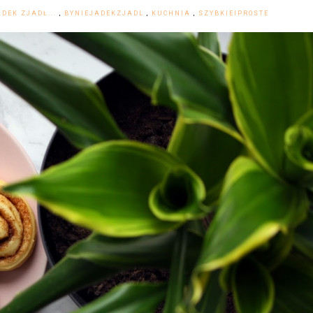
ADEK ZJADŁ...
,
BYNIEJADEKZJADL
,
KUCHNIA
,
SZYBKIEIPROSTE