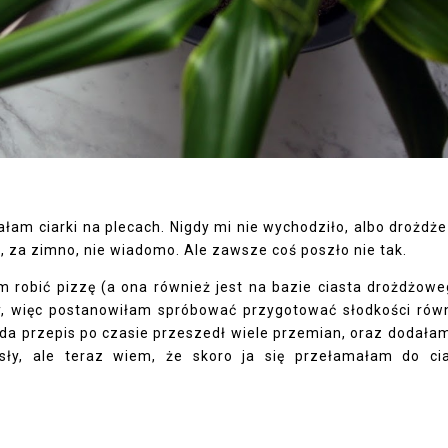
łam ciarki na plecach. Nigdy mi nie wychodziło, albo drożdże
o, za zimno, nie wiadomo. Ale zawsze coś poszło nie tak.
 robić pizzę (a ona również jest na bazie ciasta drożdżowe
y, więc postanowiłam spróbować przygotować słodkości rów
wda przepis po czasie przeszedł wiele przemian, oraz dodała
sły, ale teraz wiem, że skoro ja się przełamałam do ci