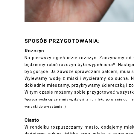
SPOSÓB PRZYGOTOWANIA:
Rozczyn
Na pierwszy ogień idzie rozczyn. Zaczynamy od w
będziemy robić rozczyn była wypełniona*. Następ
być gorące. Ja zawsze sprawdzam palcem, musi się
Wylewamy wodę z miski i wycieramy do sucha. Nas
dokładnie mieszamy, przykrywamy ściereczką i zo
W tym czasie możemy sobie przygotować wszystkie
*gorąca woda ogrzeje miskę, dzięki temu mleko po wlaniu do nie
warunki do wyrastania ;)
Ciasto
W rondelku rozpuszczamy masło, dodajemy mleko
dodajemy cukier, żółtka oraz mleko z rozpusz