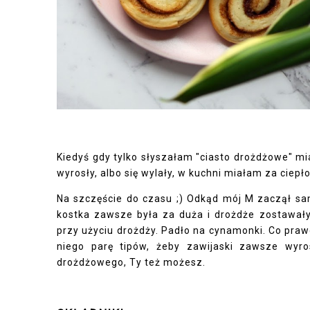
Kiedyś gdy tylko słyszałam "ciasto drożdżowe" mia
wyrosły, albo się wylały, w kuchni miałam za ciepł
Na szczęście do czasu ;) Odkąd mój M zaczął sam
kostka zawsze była za duża i drożdże zostawał
przy użyciu drożdży. Padło na cynamonki. Co pra
niego parę tipów, żeby zawijaski zawsze wyro
drożdżowego, Ty też możesz.