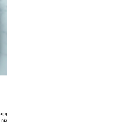
rugą
 niż