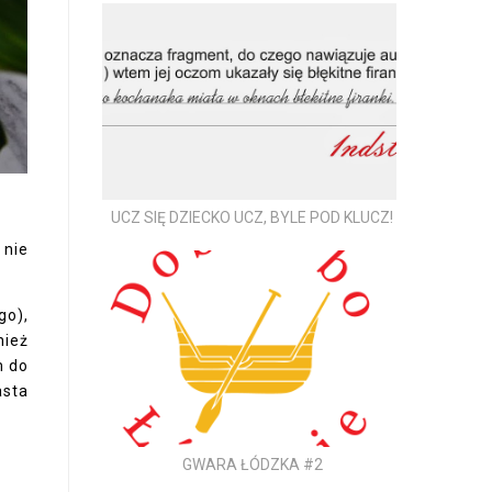
UCZ SIĘ DZIECKO UCZ, BYLE POD KLUCZ!
 nie
go),
nież
m do
asta
GWARA ŁÓDZKA #2