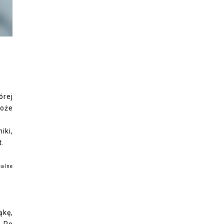
órej
może
iki,
t.
ealne
ąkę,
. Po