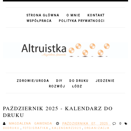
STRONA GŁÓWNA
O MNIE
KONTAKT
WSPÓŁPRACA
POLITYKA PRYWATNOŚCI
ZDROWIE/URODA
DIY
DO DRUKU
JEDZENIE
ROZWÓJ
ŁÓDŹ
PAŹDZIERNIK 2025 - KALENDARZ DO
DRUKU
MAGDALENA GAWENDA
PAŹDZIERNIKA 07, 2025
0
DODRUKU
,
FOTO/GRAFIKA
,
KALENDARZ2025
,
ORGANIZACJA