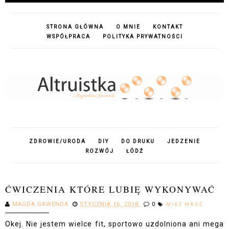
STRONA GŁÓWNA
O MNIE
KONTAKT
WSPÓŁPRACA
POLITYKA PRYWATNOŚCI
ZDROWIE/URODA
DIY
DO DRUKU
JEDZENIE
ROZWÓJ
ŁÓDŹ
ĆWICZENIA KTÓRE LUBIĘ WYKONYWAĆ
MAGDA GAWENDA
STYCZNIA 16, 2018
0
MISZ MASZ
Okej. Nie jestem wielce fit, sportowo uzdolniona ani mega