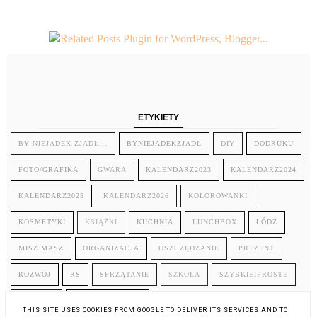
ETYKIETY
BY NIEJADEK ZJADŁ...
BYNIEJADEKZJADL
DIY
DODRUKU
FOTO/GRAFIKA
GWARA
KALENDARZ2023
KALENDARZ2024
KALENDARZ2025
KALENDARZ2026
KOLOROWANKI
KOSMETYKI
KSIĄŻKI
KUCHNIA
LUNCHBOX
ŁÓDŹ
MISZ MASZ
ORGANIZACJA
OSZCZĘDZANIE
PREZENT
ROZWÓJ
RS
SPRZĄTANIE
SZKOŁA
SZYBKIEIPROSTE
TELEFON
ZDROWIE/URODA
THIS SITE USES COOKIES FROM GOOGLE TO DELIVER ITS SERVICES AND TO