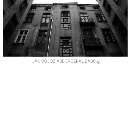
JAK MÓJ DZIADEK POZNAŁ BABCIĘ.